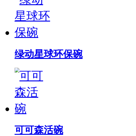
绿动星球环保碗
可可森活碗