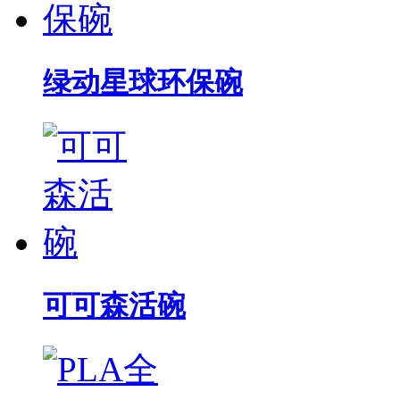
绿动星球环保碗
可可森活碗