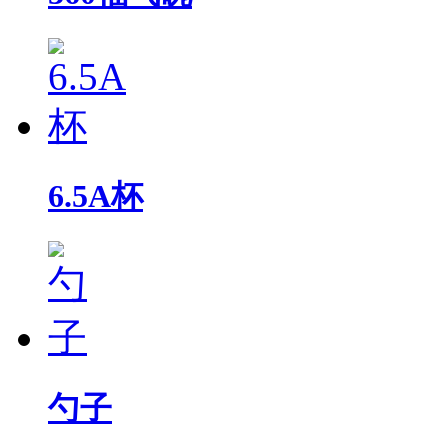
6.5A杯
勺子