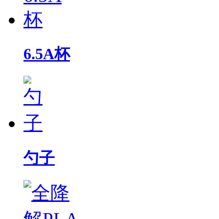
6.5A杯
勺子