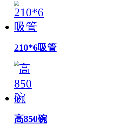
210*6吸管
高850碗